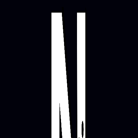
io Categories:
An